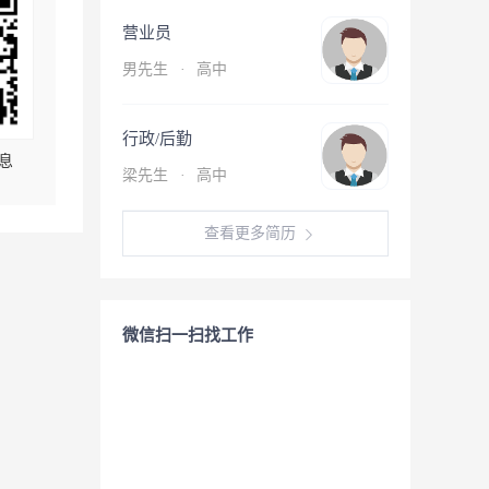
营业员
男先生
·
高中
行政/后勤
息
梁先生
·
高中
查看更多简历
微信扫一扫找工作