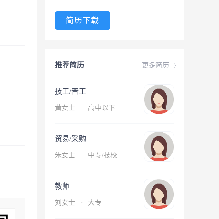
简历下载
推荐简历
更多简历
技工/普工
黄女士
·
高中以下
贸易/采购
朱女士
·
中专/技校
教师
刘女士
·
大专