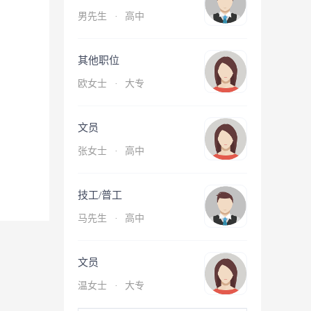
男先生
·
高中
其他职位
欧女士
·
大专
文员
张女士
·
高中
技工/普工
马先生
·
高中
文员
温女士
·
大专