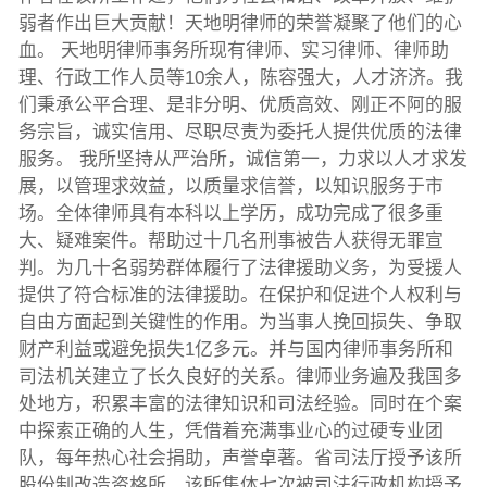
弱者作出巨大贡献！天地明律师的荣誉凝聚了他们的心
血。 天地明律师事务所现有律师、实习律师、律师助
理、行政工作人员等10余人，陈容强大，人才济济。我
们秉承公平合理、是非分明、优质高效、刚正不阿的服
务宗旨，诚实信用、尽职尽责为委托人提供优质的法律
服务。 我所坚持从严治所，诚信第一，力求以人才求发
展，以管理求效益，以质量求信誉，以知识服务于市
场。全体律师具有本科以上学历，成功完成了很多重
大、疑难案件。帮助过十几名刑事被告人获得无罪宣
判。为几十名弱势群体履行了法律援助义务，为受援人
提供了符合标准的法律援助。在保护和促进个人权利与
自由方面起到关键性的作用。为当事人挽回损失、争取
财产利益或避免损失1亿多元。并与国内律师事务所和
司法机关建立了长久良好的关系。律师业务遍及我国多
处地方，积累丰富的法律知识和司法经验。同时在个案
中探索正确的人生，凭借着充满事业心的过硬专业团
队，每年热心社会捐助，声誉卓著。省司法厅授予该所
股份制改造资格所。该所集体七次被司法行政机构授予