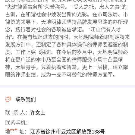
“先进律师事务所”荣誉称号。 “受人之托，忠人之事”的
古训，在和谐社会中焕发出新的光彩。在市司法局、市
律协的领导下，天地明律师坚持品牌发展思路的办所理
念，践行着对社会的各项诚信承诺。 “江山代有人才
出”。在拥有辉煌过去的同时，天地明律师着眼制定将来
发展方针中，还制定了各种具体操作的律师要遵循的制
度，工作上突飞猛进。在今后的岁月中，天地明律师必
将在更广泛的本市乃至全国的律师服务市场中凸显精
神，大展身手，凭着执着和智慧，更上一层楼，建立耀
眼的律师业绩，成为一支不可替代的律师方面军。
联系我们
联 系 人：
许女士
联系手机：
****
地 址：
江苏省徐州市云龙区解放路138号