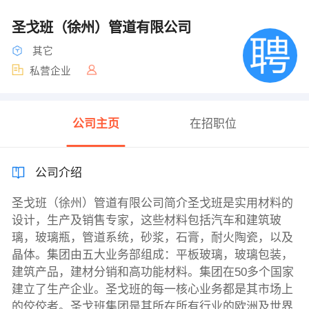
圣戈班（徐州）管道有限公司
其它
私营企业
公司主页
在招职位
公司介绍
圣戈班（徐州）管道有限公司简介圣戈班是实用材料的
设计，生产及销售专家，这些材料包括汽车和建筑玻
璃，玻璃瓶，管道系统，砂浆，石膏，耐火陶瓷，以及
晶体。集团由五大业务部组成：平板玻璃，玻璃包装，
建筑产品，建材分销和高功能材料。集团在50多个国家
建立了生产企业。圣戈班的每一核心业务都是其市场上
的佼佼者。圣戈班集团是其所在所有行业的欧洲及世界